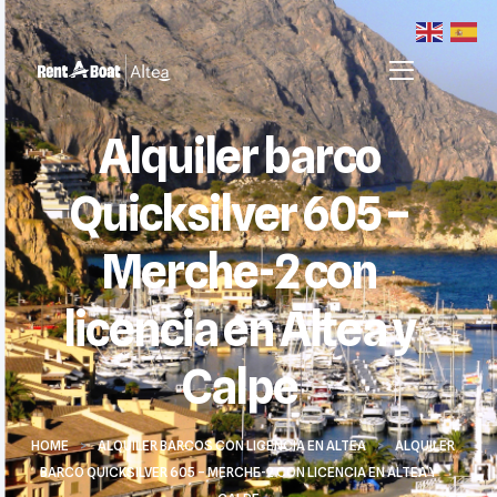
Alquiler barco
Quicksilver 605 –
Merche-2 con
licencia en Altea y
Calpe
HOME
>
ALQUILER BARCOS CON LICENCIA EN ALTEA
>
ALQUILER
BARCO QUICKSILVER 605 – MERCHE-2 CON LICENCIA EN ALTEA Y