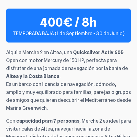
400€ / 8h
TEMPORADA BAJA (1 de Septiembre - 30 de Junio)
Alquila Merche 2 en Altea, una
Quicksilver Activ 605
Open con motor Mercury de 150 HP, perfecta para
disfrutar de una jornada de navegación por la bahía de
Altea y la Costa Blanca
.
Es un barco con licencia de navegación, cómodo,
amplio y muy equilibrado para familias, parejas o grupos
de amigos que quieran descubrir el Mediterráneo desde
Marina Greenwich.
Con
capacidad para 7 personas
, Merche 2 es ideal para
visitar calas de Altea, navegar hacia la zona de
Mascarat, disfrutar de las aguas cercanas a Altea Hills o