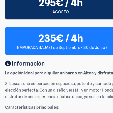
295€ / 4h
AGOSTO
235€ / 4h
TEMPORADA BAJA (1 de Septiembre - 30 de Junio)
Información
La opción ideal para alquilar un barco en Altea y disfru
Si buscas una embarcación espaciosa, potente y cómoda pa
elección perfecta. Con un diseño versátil y un motor Honda
disfrutar de una experiencia náutica única, ya sea en famil
Características principales: