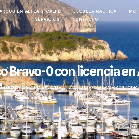
BARCOS EN ALTEA Y CALPE
ESCUELA NÁUTICA
MOT
SERVICIOS
CONTACTO
o Bravo-0 con licencia en
ER BARCOS CON LICENCIA EN ALTEA
>
ALQUILER BARCO BRAVO-0 CON LICENCI