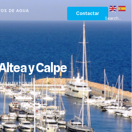
OS DE AGUA
Contactar
Search...
 Altea y Calpe
A EN ALTEA Y CALPE