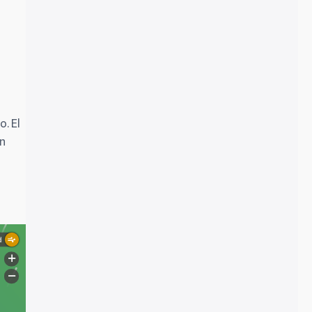
. El
en