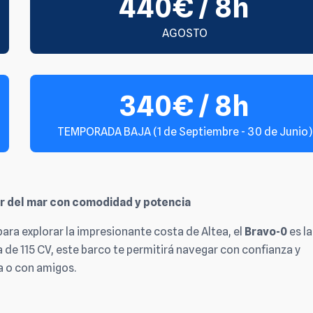
440€ / 8h
AGOSTO
340€ / 8h
TEMPORADA BAJA (1 de Septiembre - 30 de Junio)
tar del mar con comodidad y potencia
ra explorar la impresionante costa de Altea, el
Bravo-0
es la
 de 115 CV, este barco te permitirá navegar con confianza y
ia o con amigos.