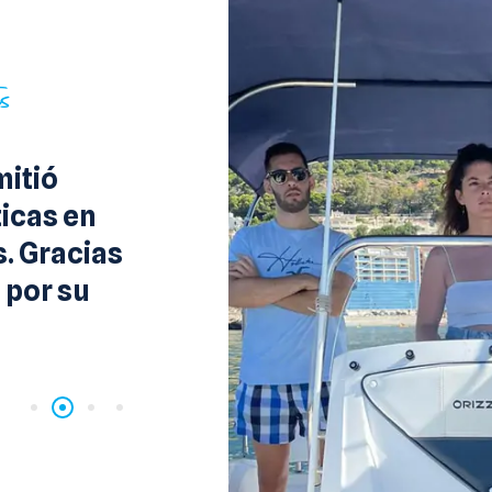
es
mitió
"Realicé el curso de PER
ticas en
quedé encantada. Las cl
s. Gracias
fueron claras y las prác
 por su
velero fueron una exper
inolvidable."
Laura Fernández
Alumna