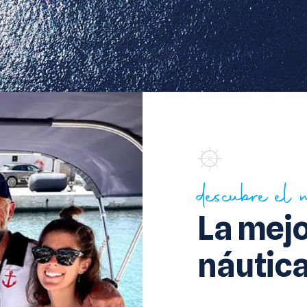
descubre el
La mej
náutic