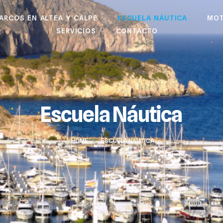
BARCOS EN ALTEA Y CALPE
ESCUELA NÁUTICA
MOT
SERVICIOS
CONTACTO
Escuela Náutica
HOME
>
ESCUELA NÁUTICA