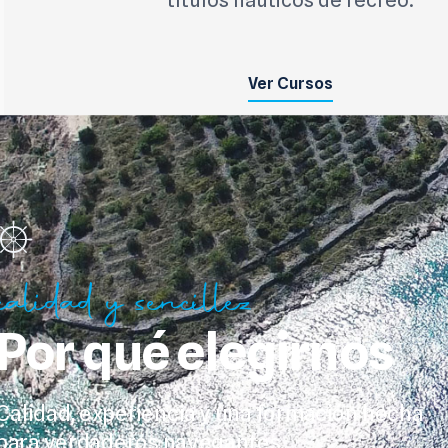
títulos náuticos de recreo.
Ver Cursos
calidad y sencillez
Por qué elegirnos
Calidad, experiencia y una formación hecha
para verdaderos navegantes.