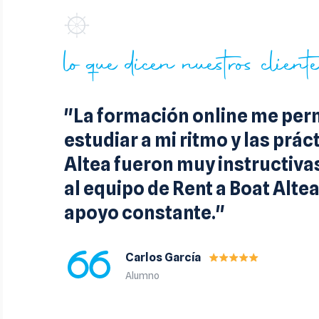
lo que dicen nuestros client
n
"La formación online me per
cia
estudiar a mi ritmo y las prác
n
Altea fueron muy instructiva
al equipo de Rent a Boat Altea
apoyo constante."
Carlos García
Alumno