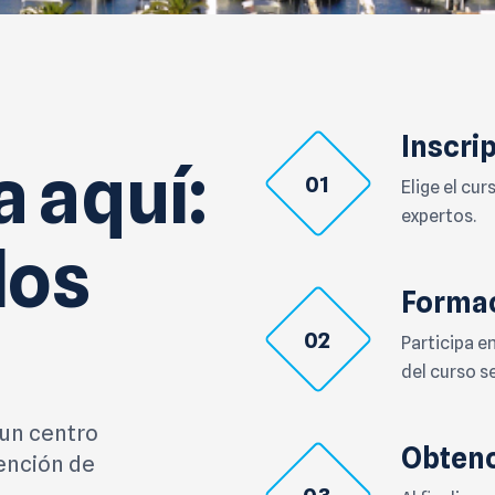
Inscri
 aquí:
01
Elige el cu
expertos.
los
Formac
02
Participa e
del curso s
 un centro
Obtenc
ención de