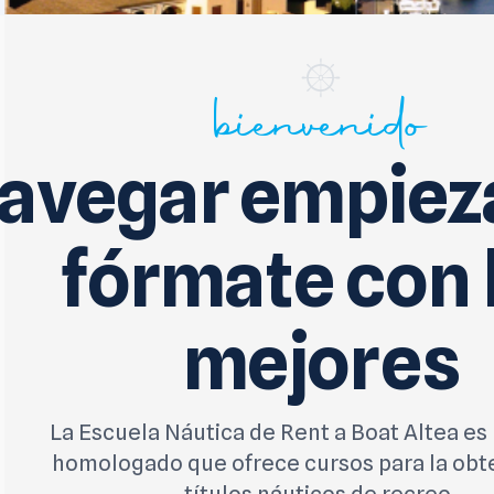
bienvenido
avegar empieza
fórmate con 
mejores
La Escuela Náutica de Rent a Boat Altea es
homologado que ofrece cursos para la obt