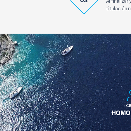
03
Al finalizar
titulación 
c
HOMO