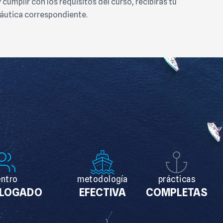
 y cumplir con los requisitos del curso, recibirás tu
náutica correspondiente.
entro
metodología
prácticas
LOGADO
EFECTIVA
COMPLETAS