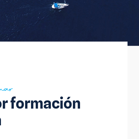
 mar
or formación
a