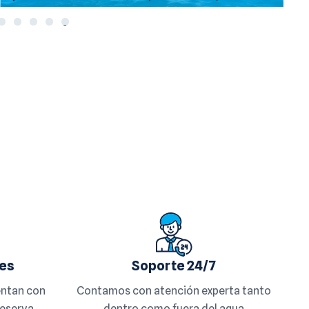
0
les
Soporte 24/7
entan con
Contamos con atención experta tanto
reserva
dentro como fuera del agua