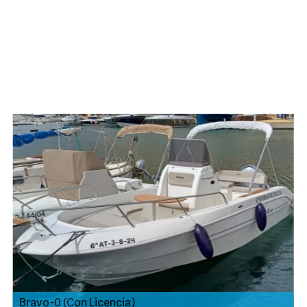
BARCOS EN ALTEA Y CALPE
ESCUELA NÁUTICA
MOT
SERVICIOS
CONTACTO
Quicksilver 605 – Merche-2 (Con Licencia)