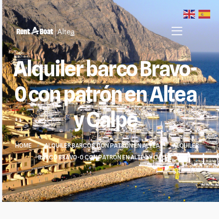
Alquiler barco Bravo-
0 con patrón en Altea
y Calpe
HOME
>
ALQUILER BARCOS CON PATRÓN EN ALTEA
>
ALQUILER
BARCO BRAVO-0 CON PATRÓN EN ALTEA Y CALPE