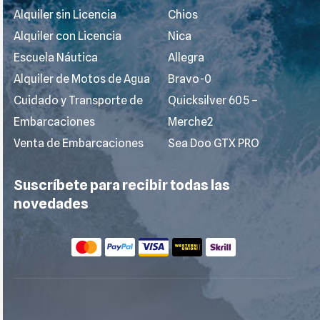
Alquiler sin Licencia
Chios
Alquiler con Licencia
Nica
Escuela Náutica
Allegra
Alquiler de Motos de Agua
Bravo-0
Cuidado y Transporte de
Quicksilver 605 –
Embarcaciones
Merche2
Venta de Embarcaciones
Sea Doo GTX PRO
Suscríbete para recibir todas las
novedades