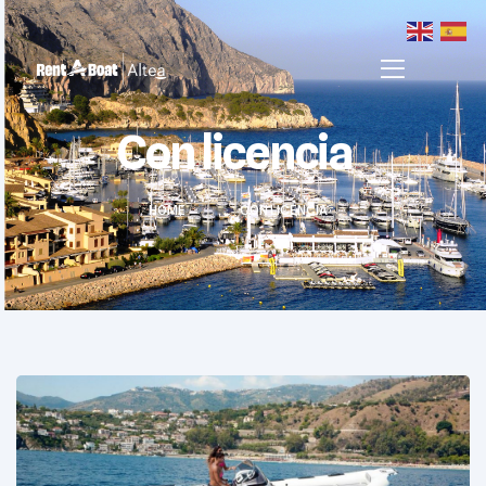
Con licencia
HOME
>
>
CON LICENCIA