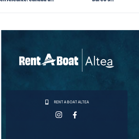
buen precio
licencia en
Altea: todo lo
que necesitas
saber
RENT A BOAT ALTEA