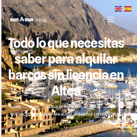
Todo lo que necesitas
saber para alquilar
barcos sin licencia en
Altea
HOME
>
BLOG
>
ALQUILER DE EMBARCACIONES
>
TODO LO
QUE NECESITAS SABER PARA ALQUILAR BARCOS SIN LICENCIA EN
ALTEA