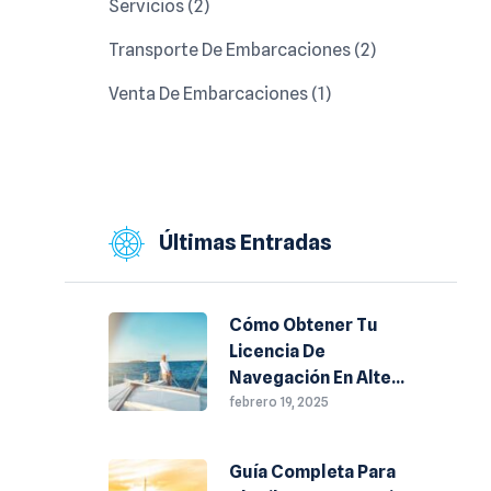
Servicios
(2)
Transporte De Embarcaciones
(2)
Venta De Embarcaciones
(1)
Últimas Entradas
Cómo Obtener Tu
Licencia De
Navegación En Altea:
Requisitos Y Pasos A
febrero 19, 2025
Seguir
Guía Completa Para