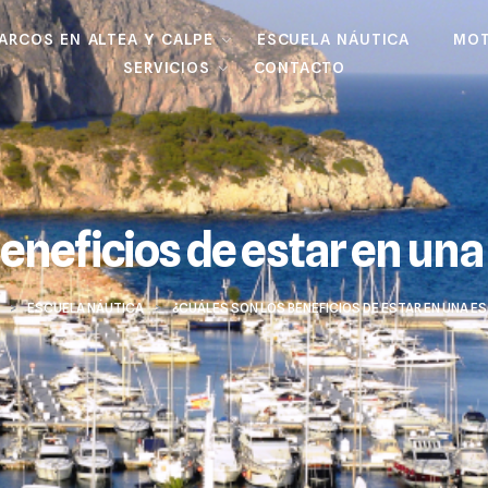
BARCOS EN ALTEA Y CALPE
ESCUELA NÁUTICA
MOT
SERVICIOS
CONTACTO
eneficios de estar en una
>
ESCUELA NÁUTICA
>
¿CUÁLES SON LOS BENEFICIOS DE ESTAR EN UNA E