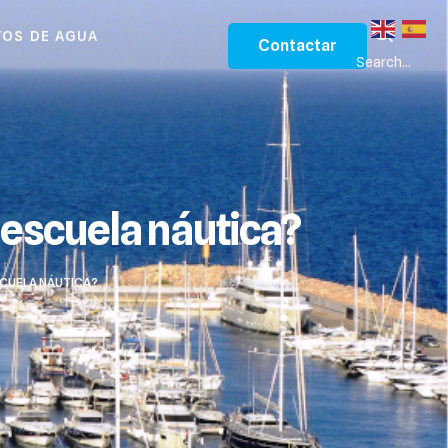
OS DE AGUA
Contactar
Search...
 escuela náutica?
SCUELA NÁUTICA?