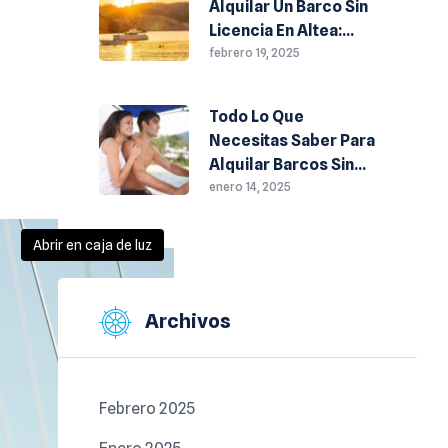
Alquilar Un Barco Sin
Licencia En Altea:
Todo Lo Que
febrero 19, 2025
Necesitas Saber
Todo Lo Que
Necesitas Saber Para
Alquilar Barcos Sin
Licencia En Altea
enero 14, 2025
Abrir en caja de luz
Archivos
Febrero 2025