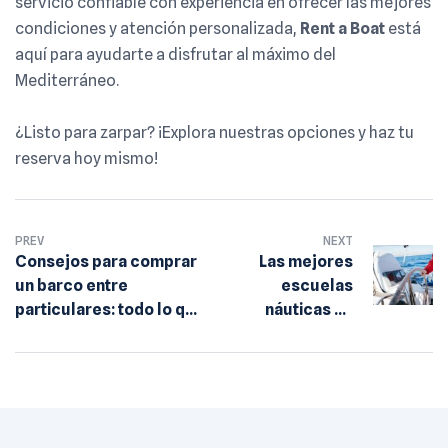
servicio confiable con experiencia en ofrecer las mejores
condiciones y atención personalizada,
Rent a Boat
está
aquí para ayudarte a disfrutar al máximo del
Mediterráneo.
¿Listo para zarpar? ¡Explora nuestras opciones y haz tu
reserva hoy mismo!
PREV
NEXT
Consejos para comprar
Las mejores
un barco entre
escuelas
particulares: todo lo que
náuticas en
necesitas saber
Alicante:
aprende a
dominar el mar