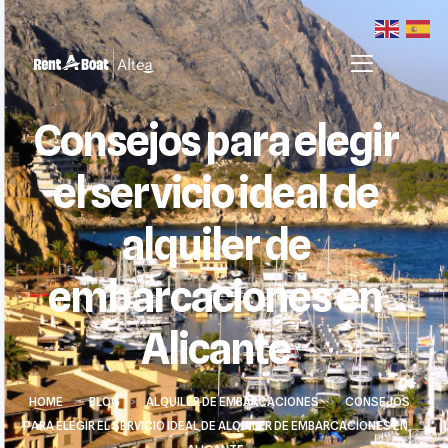
Consejos para elegir
el servicio ideal de
alquiler de
embarcaciones en
Alicante
HOME
>
BLOG
>
ALQUILER DE EMBARCACIONES
>
CONSEJOS
PARA ELEGIR EL SERVICIO IDEAL DE ALQUILER DE EMBARCACIONES EN