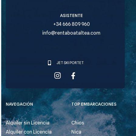
Tomás
ASISTENTE
+34 666 809 960
info@rentaboataltea.com
JET SKI PORTET
NAVEGACIÓN
TOP EMBARCACIONES
Alquiler sin Licencia
Chios
Alquiler con Licencia
Nica