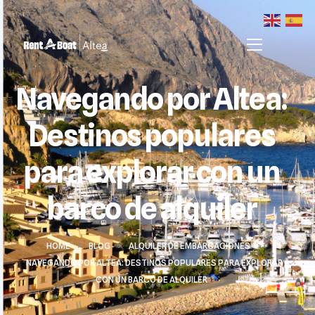
Navegando por Altea:
Destinos populares
para explorar con un
barco de alquiler
HOME
>
BLOG
>
ALQUILER DE EMBARCACIONES
>
NAVEGANDO POR ALTEA: DESTINOS POPULARES PARA EXPLORAR
CON UN BARCO DE ALQUILER