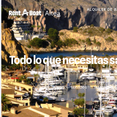
ALQUILER DE 
Todo lo que necesitas s
HOME
>
BLOG
>
SERVICIOS
>
TRANSPORTE D