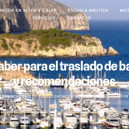
BARCOS EN ALTEA Y CALPE
ESCUELA NÁUTICA
MOT
SERVICIOS
CONTACTO
aber para el traslado de 
y recomendaciones
E EMBARCACIONES
>
TODO LO QUE NECESITAS SABER PARA EL TRASLADO D