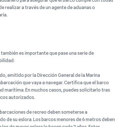
o aduanero para asegurar que el barco cumple con todas
ede realizar a través de un agente de aduanas o
ria.
 también es importante que pase una serie de
ilidad:
ado, emitido por la Dirección General de la Marina
barcación que vaya a navegar. Certifica que el barco
d marítima. En muchos casos, puedes solicitarlo tras
icos autorizados.
mbarcaciones de recreo deben someterse a
do de su eslora. Los barcos menores de 6 metros deben
e los de mayor eslora lo hacen cada 2 años. Estas