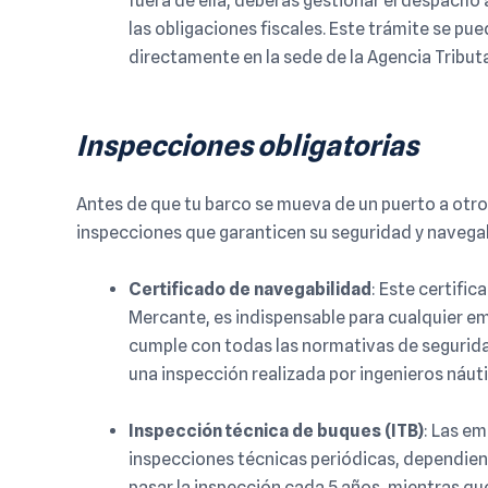
fuera de ella, deberás gestionar el despach
las obligaciones fiscales. Este trámite se pu
directamente en la sede de la Agencia Tributa
Inspecciones obligatorias
Antes de que tu barco se mueva de un puerto a otro
inspecciones que garanticen su seguridad y navegab
Certificado de navegabilidad
: Este certific
Mercante, es indispensable para cualquier em
cumple con todas las normativas de segurida
una inspección realizada por ingenieros náut
Inspección técnica de buques (ITB)
: Las e
inspecciones técnicas periódicas, dependien
pasar la inspección cada 5 años, mientras qu